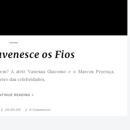
uvenesce os Fios
cem? A atriz Vanessa Giacomo e o Marcos Proença,
eiro das celebridades,
NTINUE READING >
20:06:00
0 Comments